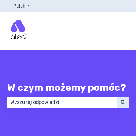
Polski
Pokaż podmenu do tłumaczenia
W czym możemy pomóc?
Brak sugerowanych wyników, ponieważ pole wyszuk