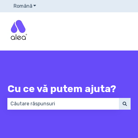
Română
Afișare submeniu pentru traduceri
Cu ce vă putem ajuta?
Nu există sugestii din cauză că este gol câmpul de 