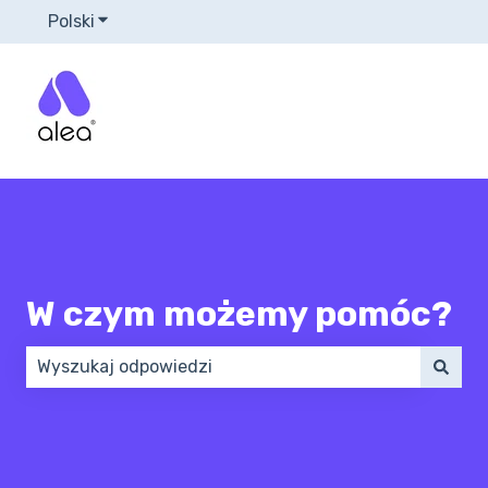
Polski
Pokaż podmenu do tłumaczenia
W czym możemy pomóc?
Brak sugerowanych wyników, ponieważ pole wyszuk