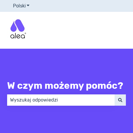
Polski
Pokaż podmenu do tłumaczenia
W czym możemy pomóc?
Brak sugerowanych wyników, ponieważ pole wyszuk