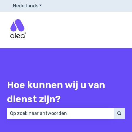
Nederlands
Submenu tonen voor vertalingen
Hoe kunnen wij u van
dienst zijn?
Er zijn geen suggesties want het zoekveld is leeg.