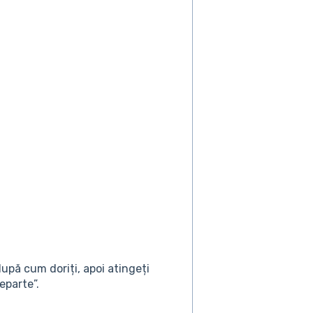
după cum doriți, apoi atingeți
eparte”.