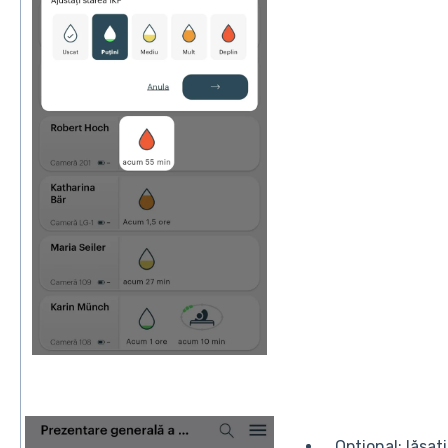
Opțional: lăsaț