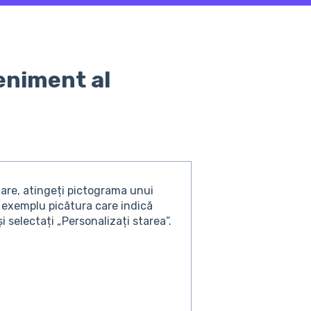
eniment al
tare, atingeți pictograma unui
 exemplu picătura care indică
i selectați „Personalizați starea”.