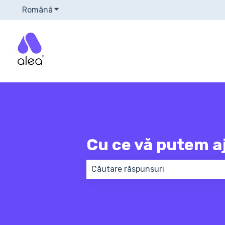
Română
Afișare submeniu pentru traduceri
Cu ce vă putem a
Nu există sugestii din cauză că e