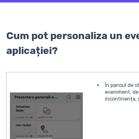
Cum pot personaliza un ev
aplicației?
În panoul de s
eveniment, de
incontinența, ș