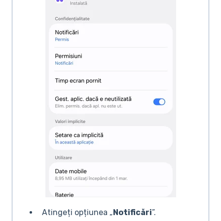
Atingeți opțiunea „
Notificări
”.