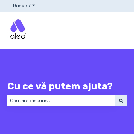
Română
Afișare submeniu pentru traduceri
Cu ce vă putem ajuta?
Nu există sugestii din cauză că este gol câmpul de 