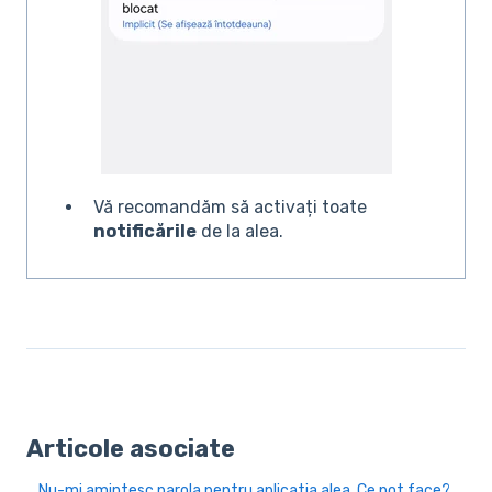
Vă recomandăm să activați toate
notificările
de la alea.
Articole asociate
Nu-mi amintesc parola pentru aplicația alea. Ce pot face?