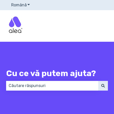
Română
Afișare submeniu pentru traduceri
Cu ce vă putem ajuta?
Nu există sugestii din cauză că este gol câmpul de 