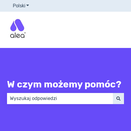
Polski
Pokaż podmenu do tłumaczenia
W czym możemy pomóc?
Brak sugerowanych wyników, ponieważ pole wyszuk