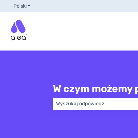
Polski
Pokaż podmenu do tłumaczenia
W czym możemy 
Brak sugerowanych wyników, poni