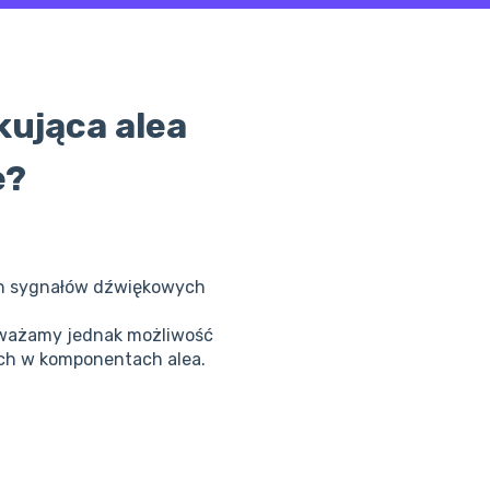
okująca alea
e?
ych sygnałów dźwiękowych
ozważamy jednak możliwość
h w komponentach alea.