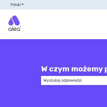
Polski
Pokaż podmenu do tłumaczenia
W czym możemy 
Brak sugerowanych wyników, poni