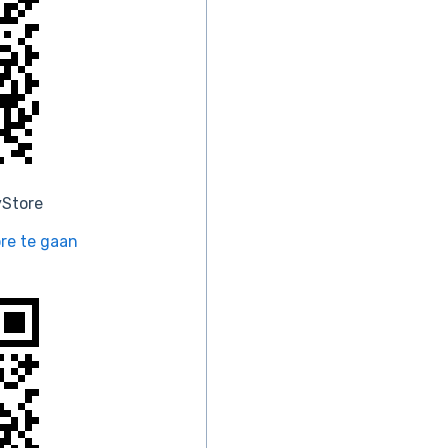
yStore
ore te gaan